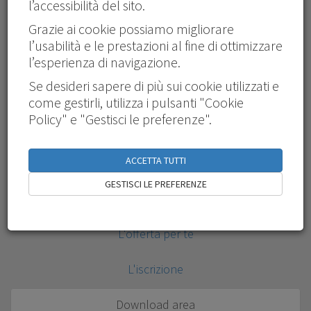
l’accessibilità del sito.
“Concentrarsi sulla persona è una priorità per
chi si occupa di formazione. In Quadrifor
Grazie ai cookie possiamo migliorare
lavoriamo per costruire proposte formative
l’usabilità e le prestazioni al fine di ottimizzare
innovative, che sappiano intercettare le
l’esperienza di navigazione.
necessità di un mondo in continua
Se desideri sapere di più sui cookie utilizzati e
trasformazione e sappiano accompagnare i
come gestirli, utilizza i pulsanti "Cookie
Quadri in percorsi di crescita continuativi,
Policy" e "Gestisci le preferenze".
accessibili e di qualità”
ACCETTA TUTTI
GESTISCI LE PREFERENZE
Chi è Quadrifor?
L'offerta per te
L'iscrizione
Download area